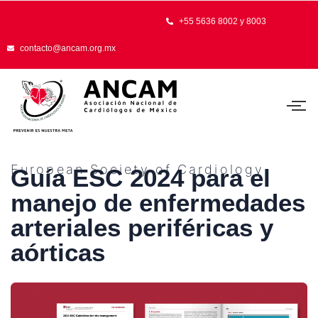
+55 5636 8002 y 8003
contacto@ancam.org.mx
European Society of Cardiology
Guía ESC 2024 para el
manejo de enfermedades
arteriales periféricas y
aórticas