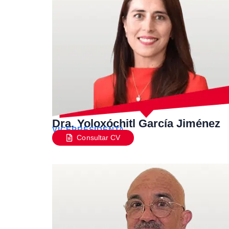
Dra. Yoloxóchitl García Jiménez
VICEPRESIDENTA
Consultar CV