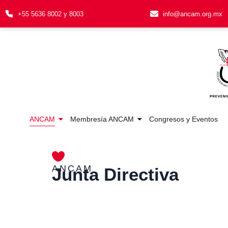
+55 5636 8002 y 8003
info@ancam.org.mx
ANCAM
Membresía ANCAM
Congresos y Eventos
ANCAM
Junta Directiva