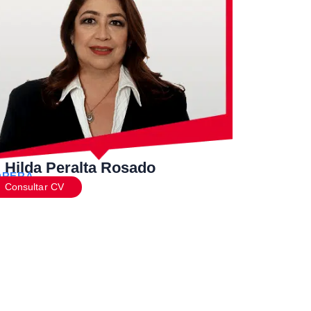
. Hilda Peralta Rosado
ORERA
Consultar CV