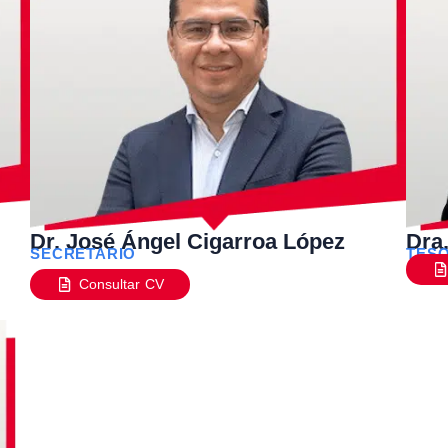
Dr. José Ángel Cigarroa López
Dra
SECRETARIO
TES
Consultar CV