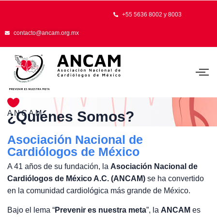
+55 5636 8002 y 8003
contacto@ancam.org.mx
¿Quiénes Somos?
ANCAM
Asociación Nacional de
Cardiólogos de México
A 41 años de su fundación, la
Asociación Nacional de
Cardiólogos de México A.C. (ANCAM)
se ha convertido
en la comunidad cardiológica más grande de México.
Bajo el lema “
Prevenir es nuestra meta
”, la
ANCAM
es