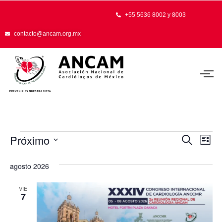
+55 5636 8002 y 8003
contacto@ancam.org.mx
Próximo
Búsq
Na
Buscar
Lista
Seleccionar
de
y
fecha.
agosto 2026
vi
naveg
de
VIE
de
7
Ev
vistas