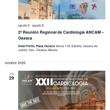
de
Event
agosto 5
-
agosto 8
2ª Reunión Regional de Cardiología ANCAM –
Oaxaca
Hotel Fortin, Plaza Oaxaca
Venus 118, Estrella, Oaxaca de
Juárez, Oax., Oaxaca, Mexico
octubre 2026
JUE
29