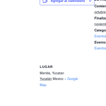
Agregar al calendario
Comien
octubre
Finaliz
noviem
Catego
Evento
Evento
Evento
LUGAR
Merida, Yucatan
Yucatán
Mexico
+ Google
Map