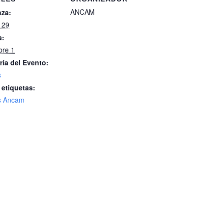
ANCAM
za:
 29
a:
bre 1
ría del Evento:
s
 etiquetas:
s Ancam