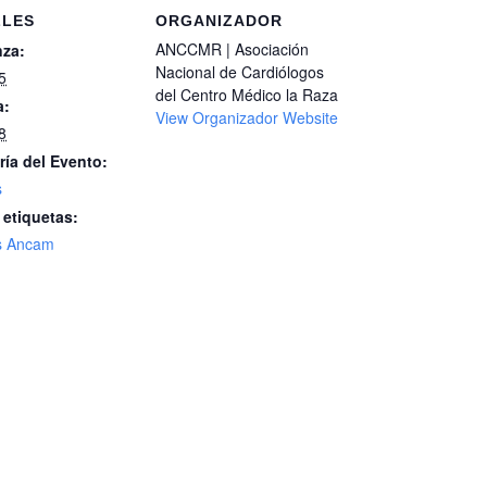
LLES
ORGANIZADOR
ANCCMR | Asociación
za:
Nacional de Cardiólogos
5
del Centro Médico la Raza
a:
View Organizador Website
8
ría del Evento:
s
 etiquetas:
s Ancam