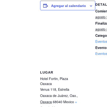
DETA
Agregar al calendario
Comien
agosto 
Finaliz
agosto 
Catego
Evento
Evento
Evento
LUGAR
Hotel Fortin, Plaza
Oaxaca
Venus 118, Estrella
Oaxaca de Juárez, Oax.
,
Oaxaca
68040
Mexico
+