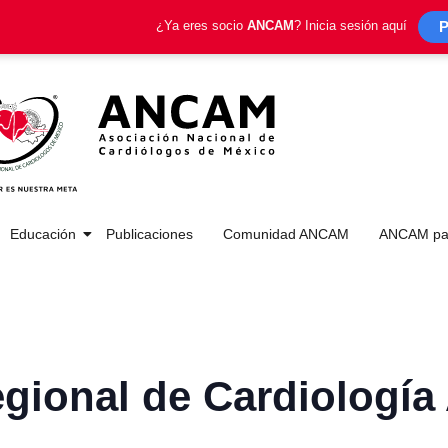
P
¿Ya eres socio
ANCAM
? Inicia sesión aquí
Educación
Publicaciones
Comunidad ANCAM
ANCAM par
egional de Cardiologí